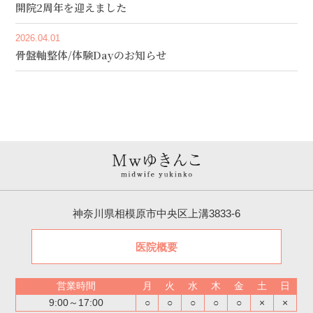
開院2周年を迎えました
2026.04.01
骨盤軸整体/体験Dayのお知らせ
神奈川県相模原市中央区上溝3833-6
医院概要
営業時間
月
火
水
木
金
土
日
9:00～17:00
○
○
○
○
○
×
×