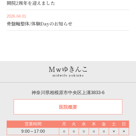
開院2周年を迎えました
2026.04.01
骨盤軸整体/体験Dayのお知らせ
神奈川県相模原市中央区上溝3833-6
医院概要
営業時間
月
火
水
木
金
土
日
9:00～17:00
○
○
○
○
○
×
×